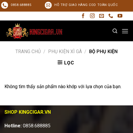
Skip
0858.688885
HỖ TRỢ GIAO HÀNG COD TOÀN QUỐC
to
content
TRANG CHỦ
/
PHỤ KIỆN XÌ GÀ
/
BỘ PHỤ KIỆN
LỌC
Không tìm thấy sản phẩm nào khớp với lựa chọn của bạn.
SHOP KINGCIGAR.VN
Hotline:
0858.688885