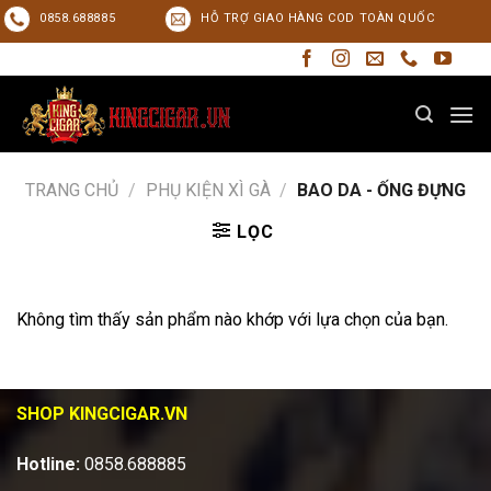
Skip
0858.688885
HỖ TRỢ GIAO HÀNG COD TOÀN QUỐC
to
content
TRANG CHỦ
/
PHỤ KIỆN XÌ GÀ
/
BAO DA - ỐNG ĐỰNG
LỌC
Không tìm thấy sản phẩm nào khớp với lựa chọn của bạn.
SHOP KINGCIGAR.VN
Hotline:
0858.688885