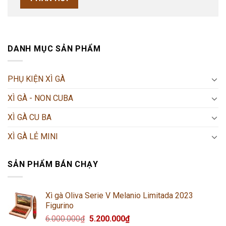
DANH MỤC SẢN PHẨM
PHỤ KIỆN XÌ GÀ
XÌ GÀ - NON CUBA
XÌ GÀ CU BA
XÌ GÀ LẺ MINI
SẢN PHẨM BÁN CHẠY
Xì gà Oliva Serie V Melanio Limitada 2023
Figurino
6.000.000
₫
5.200.000
₫