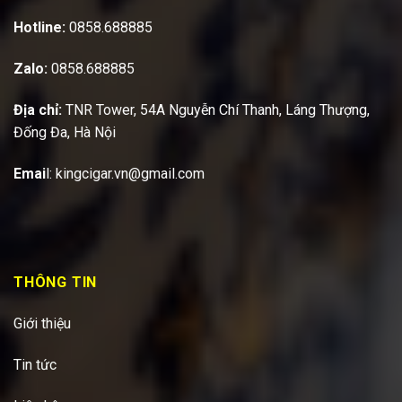
Hotline:
0858.688885
Zalo:
0858.688885
Địa chỉ:
TNR Tower, 54A Nguyễn Chí Thanh, Láng Thượng,
Đống Đa, Hà Nội
Emai
l:
kingcigar.vn@gmail.com
THÔNG TIN
Giới thiệu
Tin tức