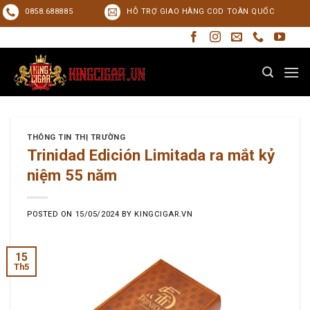
Skip
0858.688885
HỖ TRỢ GIAO HÀNG COD TOÀN QUỐC
to
content
THÔNG TIN THỊ TRƯỜNG
Trinidad Edición Limitada ra mắt kỷ
niệm 55 năm
POSTED ON
15/05/2024
BY
KINGCIGAR.VN
15
Th5