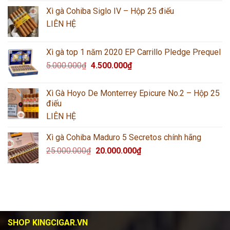
Xì gà Cohiba Siglo IV – Hộp 25 điếu
LIÊN HỆ
Xì gà top 1 năm 2020 EP Carrillo Pledge Prequel
5.000.000
₫
4.500.000
₫
Xì Gà Hoyo De Monterrey Epicure No.2 – Hộp 25
điếu
LIÊN HỆ
Xì gà Cohiba Maduro 5 Secretos chính hãng
25.000.000
₫
20.000.000
₫
SHOP KINGCIGAR.VN