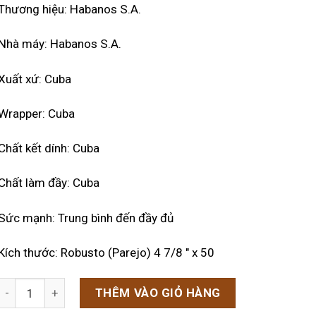
Thương hiệu: Habanos S.A.
Nhà máy: Habanos S.A.
Xuất xứ: Cuba
Wrapper: Cuba
Chất kết dính: Cuba
Chất làm đầy: Cuba
Sức mạnh: Trung bình đến đầy đủ
Kích thước: Robusto (Parejo) 4 7/8 ″ x 50
Xì gà Partagas dno4 hộp gỗ 25 điếu nội địa đức số lượng
THÊM VÀO GIỎ HÀNG