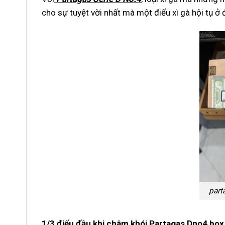
cho sự tuyệt vời nhất mà một điếu xì gà hội tụ ở 
part
1/3 điếu đầu khi châm khói Partagas Dno4 box