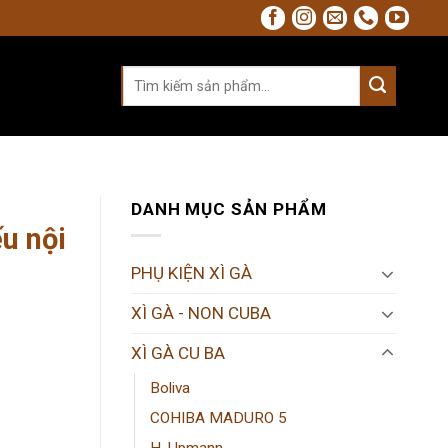
Tìm
kiếm:
DANH MỤC SẢN PHẨM
u nội
PHỤ KIỆN XÌ GÀ
XÌ GÀ - NON CUBA
XÌ GÀ CU BA
Boliva
COHIBA MADURO 5