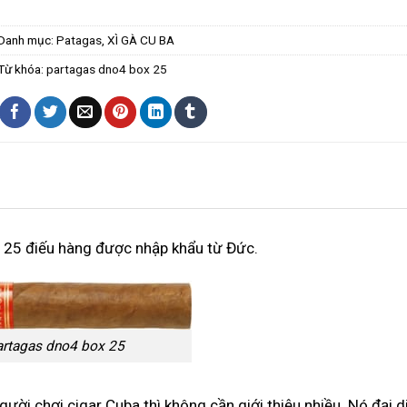
Danh mục:
Patagas
,
XÌ GÀ CU BA
Từ khóa:
partagas dno4 box 25
ỗ 25 điếu hàng được nhập khẩu từ Đức.
artagas dno4 box 25
người chơi cigar Cuba thì không cần giới thiệu nhiều. Nó đại d