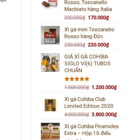
Rosso, Toscanello
Machiato hàng Italia
200.000
₫
170.000
₫
Xì gà mini Toscanello
Rosso hàng Đức
250.000
₫
230.000
₫
GIÁ XÌ GÀ COHIBA
SIGLO VI(6) TUBOS
CHUẨN
Được xếp
1.500.000
₫
1.200.000
₫
hạng
5.00
5 sao
Xì gà Cohiba Club
Limited Edition 2020
4.000.000
₫
3.800.000
₫
Xì gà Cohiba Piramides
Extra – Hộp 10 điếu