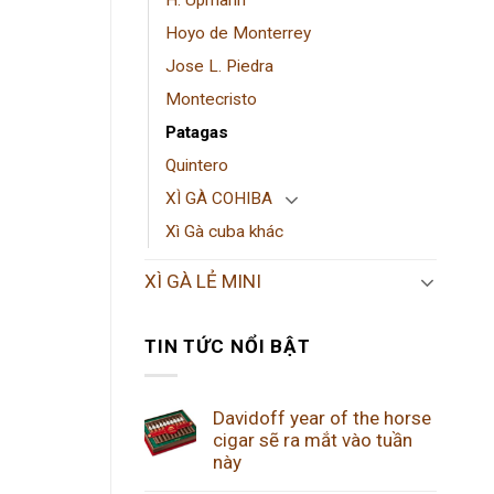
H. Upmann
Hoyo de Monterrey
Jose L. Piedra
Montecristo
Patagas
Quintero
XÌ GÀ COHIBA
Xì Gà cuba khác
XÌ GÀ LẺ MINI
TIN TỨC NỔI BẬT
Davidoff year of the horse
cigar sẽ ra mắt vào tuần
này