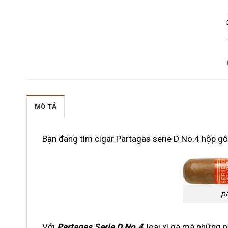
MÔ TẢ
Bạn đang tìm cigar Partagas serie D No.4 hộp g
p
Với
Partagas Serie D No.4
, loại xì gà mà những 