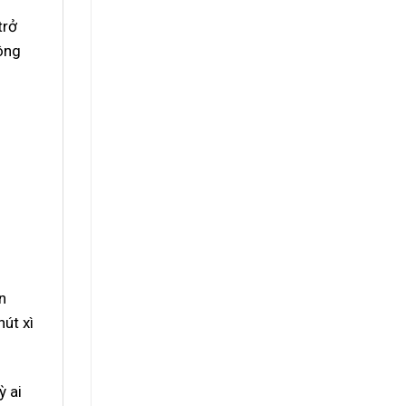
trở
hông
n
út xì
ỳ ai