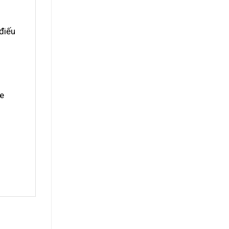
điếu
re