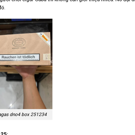
đó.
agas dno4 box 251234
 25: