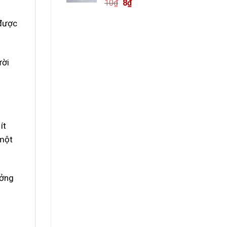
10
₫
8
₫
 được
ười
ít
 một
ưởng