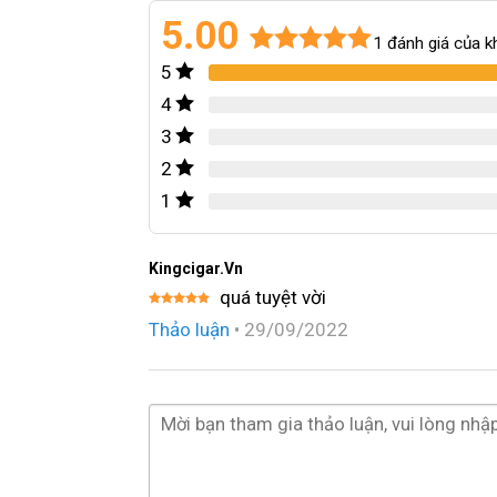
5.00
1
đánh giá của k
5
5.00
1
trên 5
dựa trên
4
đánh giá
3
2
1
Kingcigar.vn
quá tuyệt vời
Được xếp
Thảo luận
•
29/09/2022
hạng
5
5
sao