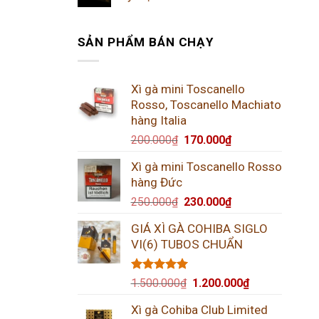
SẢN PHẨM BÁN CHẠY
Xì gà mini Toscanello
Rosso, Toscanello Machiato
hàng Italia
200.000
₫
170.000
₫
Xì gà mini Toscanello Rosso
hàng Đức
250.000
₫
230.000
₫
GIÁ XÌ GÀ COHIBA SIGLO
VI(6) TUBOS CHUẨN
Được xếp
1.500.000
₫
1.200.000
₫
hạng
5.00
5 sao
Xì gà Cohiba Club Limited