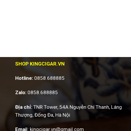
SHOP KINGCIGAR.VN
Hotline:
0858.688885
Zalo:
0858.688885
Địa chỉ:
TNR Tower, 54A Nguyễn Chí Thanh, Láng
Thượng, Đống Đa, Hà Nội
Emai
l:
kingcigar.vn@gmail.com