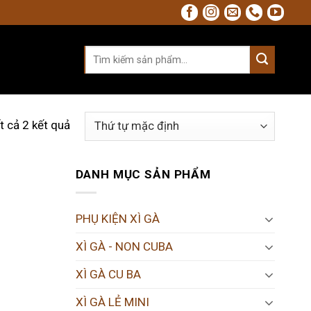
Tìm
kiếm:
ất cả 2 kết quả
DANH MỤC SẢN PHẨM
PHỤ KIỆN XÌ GÀ
XÌ GÀ - NON CUBA
XÌ GÀ CU BA
XÌ GÀ LẺ MINI