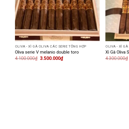
OLIVA - XÌ GÀ OLIVA CÁC SERIE TỔNG HỢP
OLIVA - XÌ G
Oliva serie V melanio double toro
Xì Gà Oliva 
4.100.000
₫
3.500.000
₫
4.300.000
₫