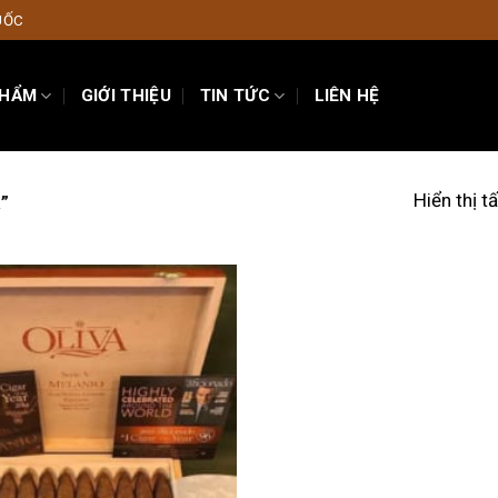
UỐC
PHẨM
GIỚI THIỆU
TIN TỨC
LIÊN HỆ
Hiển thị t
”