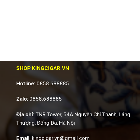
SHOP KINGCIGAR.VN
Hotline:
0858.688885
Zalo:
0858.688885
Địa chỉ:
TNR Tower, 54A Nguyễn Chí Thanh, Láng
Thượng, Đống Đa, Hà Nội
Emai
l:
kingcigar.vn@gmail.com