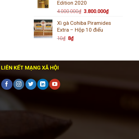
Edition 2020
4.000.000
₫
3.800.000
₫
Xì gà Cohiba Piramides
Extra – Hộp 10 điếu
10
₫
8
₫
LIÊN KẾT MẠNG XÃ HỘI