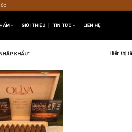
UỐC
PHẨM
GIỚI THIỆU
TIN TỨC
LIÊN HỆ
Hiển thị t
 NHẬP KHẨU”