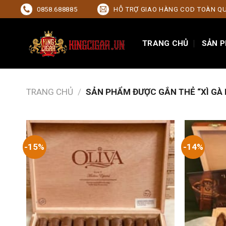
Skip
0858.688885
HỖ TRỢ GIAO HÀNG COD TOÀN Q
to
content
TRANG CHỦ
SẢN 
TRANG CHỦ
/
SẢN PHẨM ĐƯỢC GẮN THẺ “XÌ GÀ
-15%
-14%