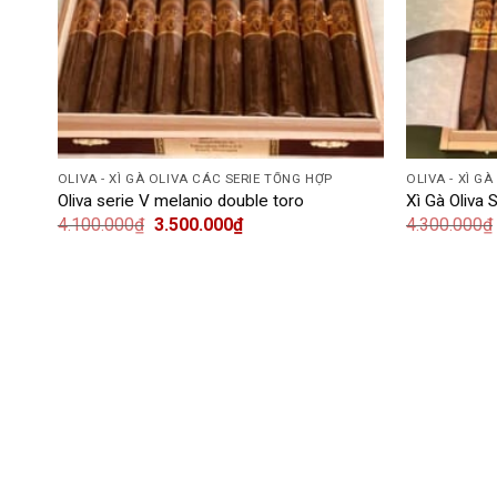
OLIVA - XÌ GÀ OLIVA CÁC SERIE TỔNG HỢP
OLIVA - XÌ G
Oliva serie V melanio double toro
Xì Gà Oliva 
4.100.000
₫
3.500.000
₫
4.300.000
₫