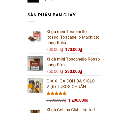
SẢN PHẨM BÁN CHẠY
Xì gà mini Toscanello
Rosso, Toscanello Machiato
hàng Italia
200.000
₫
170.000
₫
Xì gà mini Toscanello Rosso
hàng Đức
250.000
₫
230.000
₫
GIÁ XÌ GÀ COHIBA SIGLO
VI(6) TUBOS CHUẨN
Được xếp
1.500.000
₫
1.200.000
₫
hạng
5.00
5 sao
Xì gà Cohiba Club Limited