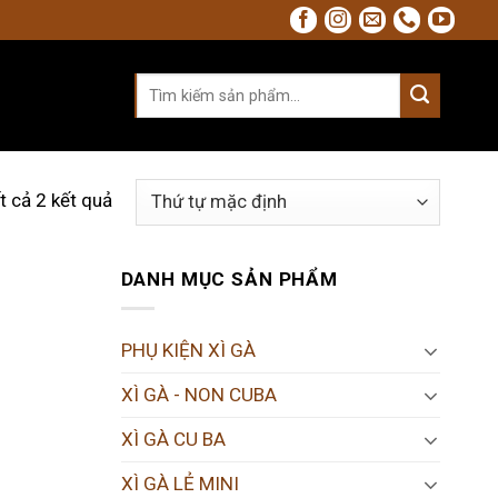
Tìm
kiếm:
ất cả 2 kết quả
DANH MỤC SẢN PHẨM
PHỤ KIỆN XÌ GÀ
XÌ GÀ - NON CUBA
XÌ GÀ CU BA
XÌ GÀ LẺ MINI