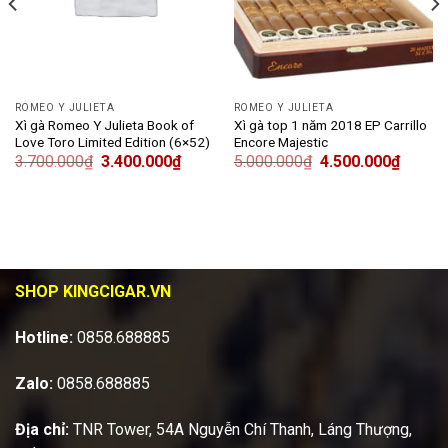
ROMEO Y JULIETA
ROMEO Y JULIETA
Xì gà Romeo Y Julieta Book of
Xì gà top 1 năm 2018 EP Carrillo
Love Toro Limited Edition (6×52)
Encore Majestic
3.700.000
₫
3.400.000
₫
5.000.000
₫
4.500.000
₫
SHOP KINGCIGAR.VN
Hotline:
0858.688885
Zalo:
0858.688885
Địa chỉ:
TNR Tower, 54A Nguyễn Chí Thanh, Láng Thượng,