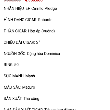
5.000.000
4.500.000
NHÃN HIỆU: EP Carrillo Pledge
HÌNH DẠNG CIGAR: Robusto
PHẦN CIGAR: Hộp ép (Vuông)
CHIỀU DÀI CIGAR: 5 “
NGUỒN GỐC: Cộng hòa Dominica
RING: 50
SỨC MẠNH: Mạnh
MÀU SẮC: Maduro
SẢN XUẤT: Thủ công
NHÀ SẢN XUẤT CIGAR: Tabacalera Alianza